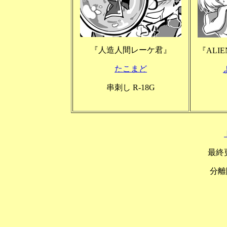
『人造人間レーケ君』
『ALIE
たこまど
串刺し R-18G
最終更
分離開