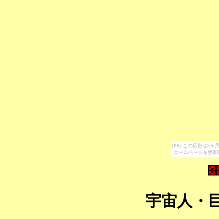
[PR] この広告は
ホームページを更新
宇宙人・