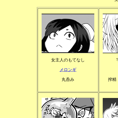
女主人のもてなし
メロンギ
丸呑み
搾精 